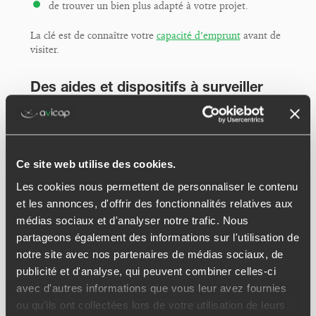
de trouver un bien plus adapté à votre projet.
La clé est de connaître votre
capacité d’emprunt
avant de
visiter.
Des aides et dispositifs à surveiller
Les dispositifs pour relancer le logement évoluent
régulièrement : aides locales, solutions pour primo-
accédants, dispositifs d’investissement locatif…
Beaucoup passent inaperçus, alors qu’ils peuvent rendre
Ce site web utilise des cookies.
un projet possible comme le récent
dispositif Jeanbrun
.
Les cookies nous permettent de personnaliser le contenu
Un accompagnement permet de vérifier les aides
et les annonces, d'offrir des fonctionnalités relatives aux
auxquelles vous pouvez prétendre.
médias sociaux et d'analyser notre trafic. Nous
partageons également des informations sur l'utilisation de
Le bon moment dépend surtout de
notre site avec nos partenaires de médias sociaux, de
votre situation
publicité et d'analyse, qui peuvent combiner celles-ci
avec d'autres informations que vous leur avez fournies
On cherche souvent « le bon moment pour acheter ». En
ou qu'ils ont collectées lors de votre utilisation de leurs
réalité, il dépend surtout de votre stabilité