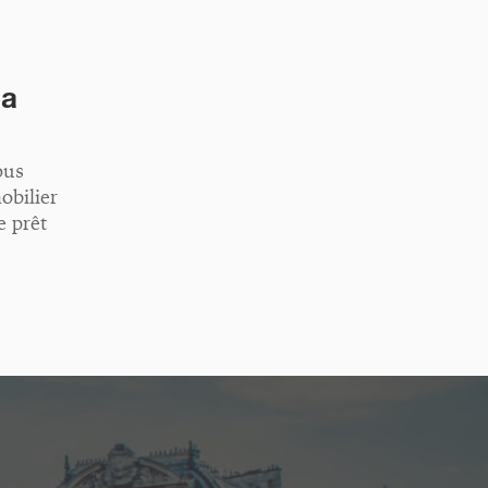
la
ous
obilier
e prêt