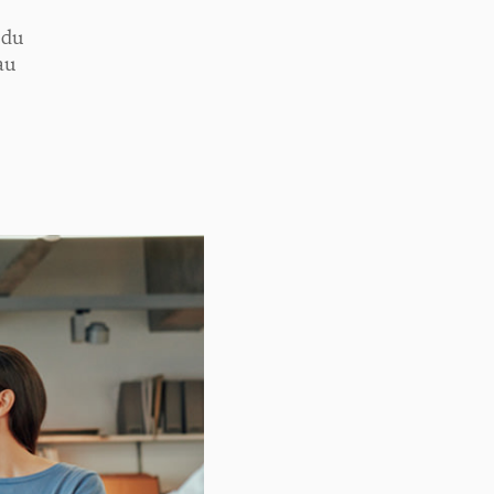
 du
au