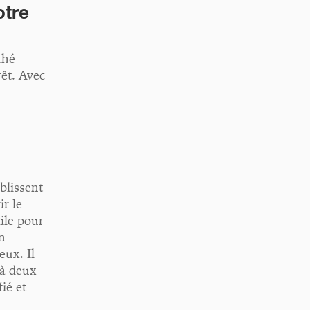
otre
ché
êt. Avec
blissent
ir le
ile pour
n
eux. Il
 à deux
ié et