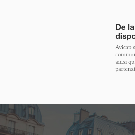
De la
dispo
Avicap s
communi
ainsi q
partenai