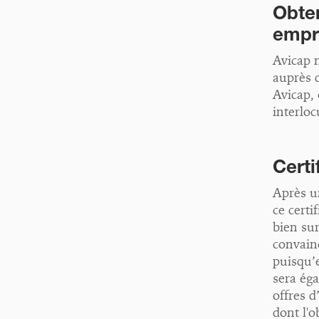
Obten
empr
Avicap 
auprès 
Avicap,
interlo
Certi
Après un
ce certi
bien sur
convainc
puisqu’e
sera éga
offres d
dont l'o