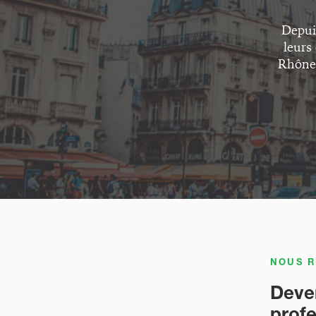
Depui
leurs
Rhône-
NOUS R
Deven
profe