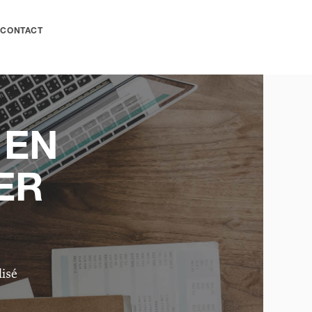
CONTACT
 EN
ER
isé