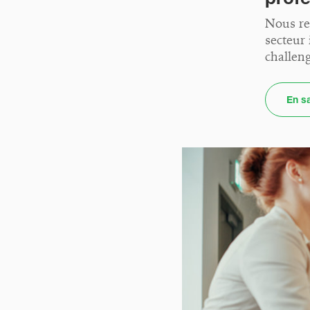
Nous re
secteur
challen
En sa