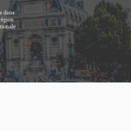
s dans
région
tionale