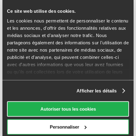
Un point avec votre conseiller Avicap vous permettra
d’éviter des erreurs !
Ce site web utilise des cookies.
Les cookies nous permettent de personnaliser le contenu
Anticiper plutôt que subir
et les annonces, d'offrir des fonctionnalités relatives aux
L’optimisation fiscale ne se fait pas seulement au moment
médias sociaux et d'analyser notre trafic. Nous
de la déclaration. Les décisions prises dans l’année
partageons également des informations sur l'utilisation de
(
épargne
, investissement, dons, travaux) ont un impact
notre site avec nos partenaires de médias sociaux, de
direct sur votre imposition.
publicité et d'analyse, qui peuvent combiner celles-ci
La déclaration est donc un bon moment pour faire le
avec d'autres informations que vous leur avez fournies
point et préparer l’année suivante.
ou qu'ils ont collectées lors de votre utilisation de leurs
services.
Pourquoi se faire accompagner ?
Afficher les détails
Parce que chaque situation est différente : famille,
revenus, patrimoine, projets immobiliers… Les solutions
utiles pour votre voisin ne sont pas forcément adaptées
Autoriser tous les cookies
pour vous.
Un
conseiller en gestion de patrimoine
peut vous aider à :
Personnaliser
comprendre votre situation fiscale ;