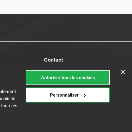
Contact
Nos agences
Autoriser tous les cookies
Contact
galement
Personnaliser
ublicité
 fournies
tions légales