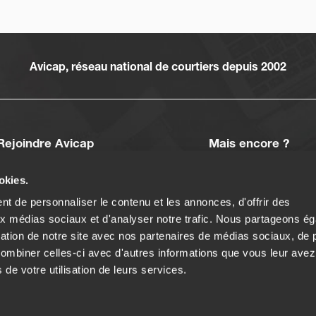
Avicap, réseau national de courtiers depuis 2002
Rejoindre Avicap
Mais encore ?
Devenir courtier
Actus
okies.
Réussir en 120 jours
À propos
t de personnaliser le contenu et les annonces, d'offrir des
Partenaires
aux médias sociaux et d'analyser notre trafic. Nous partageons é
Accès client
isation de notre site avec nos partenaires de médias sociaux, de p
combiner celles-ci avec d'autres informations que vous leur avez
s de votre utilisation de leurs services.
2025 | Le royal 1 - 1 allée des Centaurées - 38240 Meylan - 09 70 71 13 41 |
Men