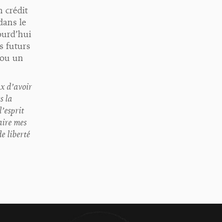
n crédit
dans le
ourd’hui
s futurs
 ou un
ux d’avoir
s la
l’esprit
aire mes
e liberté