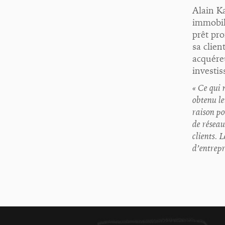
Alain Ka
immobili
prêt pro
sa clien
acquére
investis
« Ce qui 
obtenu le
raison po
de réseau
clients. 
d’entrepr