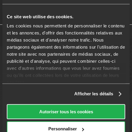
Avicap, réseau national de courtiers depuis 2002
Ce site web utilise des cookies.
Les cookies nous permettent de personnaliser le contenu
et les annonces, d'offrir des fonctionnalités relatives aux
médias sociaux et d'analyser notre trafic. Nous
partageons également des informations sur l'utilisation de
Nos services
Rejoindre Avicap
notre site avec nos partenaires de médias sociaux, de
publicité et d'analyse, qui peuvent combiner celles-ci
Crédit immobilier
Devenir courtier
avec d'autres informations que vous leur avez fournies
ou qu'ils ont collectées lors de votre utilisation de leurs
Rachat de crédit
Réussir en 120 jours
services.
Assurance de prêt
Afficher les détails
Restructuration de crédits
Autoriser tous les cookies
Prêt à taux zéro
Personnaliser