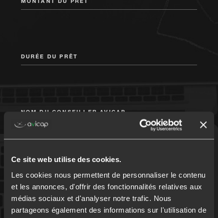
MONTANT DU PRÊT
DURÉE DU PRÊT
NOM DU CONSEILLER AVICAP
Je donne mon consentement *
Ce site web utilise des cookies.
En soumettant ce formulaire, j'accepte que les
Les cookies nous permettent de personnaliser le contenu
informations saisies soient exploitées dans le cadre ma
et les annonces, d'offrir des fonctionnalités relatives aux
demande d'étude personnalisée. Pour connaître et exercer
médias sociaux et d'analyser notre trafic. Nous
vos droits concernant l'utilisation des données collectées
partageons également des informations sur l'utilisation de
par ce formulaire, veuillez consulter notre politique de