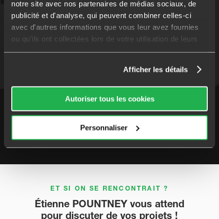
notre site avec nos partenaires de médias sociaux, de
confidentialité.
publicité et d'analyse, qui peuvent combiner celles-ci
avec d'autres informations que vous leur avez fournies
ou qu'ils ont collectées lors de votre utilisation de leurs
services.
Afficher les détails
Envoyer ma demande
Autoriser tous les cookies
Aucun versement, de quelque nature que ce soit, ne peut être
exigé d'un particulier avant l'obtention d'un ou plusieurs
Personnaliser
prêts d’argent.
ET SI ON SE RENCONTRAIT ?
Étienne POUNTNEY vous attend
pour discuter de vos projets !