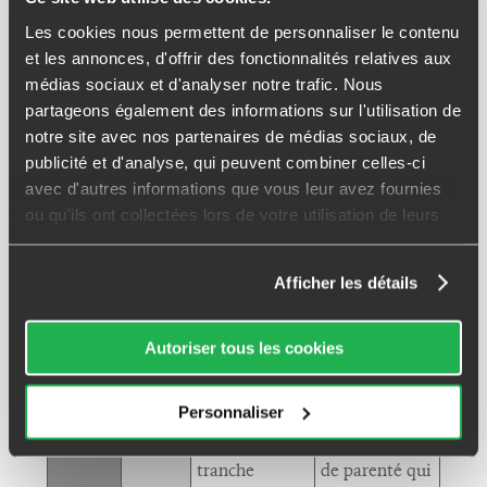
Les cookies nous permettent de personnaliser le contenu
Primes versées après le
et les annonces, d'offrir des fonctionnalités relatives aux
13/10/1998
médias sociaux et d'analyser notre trafic. Nous
AVANT LES 70 ANS
APRÈS LES 70 ANS
partageons également des informations sur l'utilisation de
DE L'ASSURÉ
DE L'ASSURÉ
notre site avec nos partenaires de médias sociaux, de
Article 990 l
Article 757B
publicité et d'analyse, qui peuvent combiner celles-ci
du CGI
du CGI
avec d'autres informations que vous leur avez fournies
ou qu'ils ont collectées lors de votre utilisation de leurs
Capitaux
Montant des
Taxation
ASSIETTE
services.
perçus au titre
primes
des primes
versées
Afficher les détails
diminués d'un
diminué d'un
abattement de
abattement
Autoriser tous les cookies
152 500 euros
global de 30
par
500 euros
bénéficiaire
Personnaliser
20 % pour la
Selon le lien
TAUX
tranche
de parenté qui