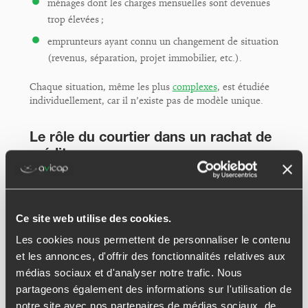
ménages dont les charges mensuelles sont devenues
trop élevées ;
emprunteurs ayant connu un changement de situation
(revenus, séparation, projet immobilier, etc.).
Chaque situation, même les plus
complexes
, est étudiée
individuellement, car il n’existe pas de modèle unique.
Le rôle du courtier dans un rachat de
crédit
Un courtier en rachat de crédit, comme Avicap, agit
comme intermédiaire entre vous et les établissements
bancaires. Son rôle consiste à :
Ce site web utilise des cookies.
analyser votre situation financière globale ;
Les cookies nous permettent de personnaliser le contenu
construire un dossier complet et cohérent ;
et les annonces, d'offrir des fonctionnalités relatives aux
médias sociaux et d'analyser notre trafic. Nous
solliciter plusieurs partenaires bancaires ;
partageons également des informations sur l'utilisation de
comparer les offres obtenues ;
notre site avec nos partenaires de médias sociaux, de