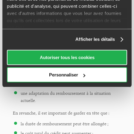
vous accompagner jusqu’à la mise en place du
publicité et d'analyse, qui peuvent combiner celles-ci
nouveau prêt.
avec d'autres informations que vous leur avez fournies
ou qu'ils ont collectées lors de votre utilisation de leurs
L’intérêt principal est de gagner du temps et d’accéder à
services.
plusieurs solutions sans démarcher chaque banque
séparément, car c’est précisément
le rôle du courtier.
Afficher les détails
Avantages et points de vigilance
Autoriser tous les cookies
Le rachat de crédit peut apporter :
une meilleure visibilité sur son budget ;
Personnaliser
une mensualité unique plus simple à gérer ;
une adaptation du remboursement à la situation
actuelle.
En revanche, il est important de garder en tête que :
la durée de remboursement peut être allongée ;
le coût total du crédit peut augmenter ;