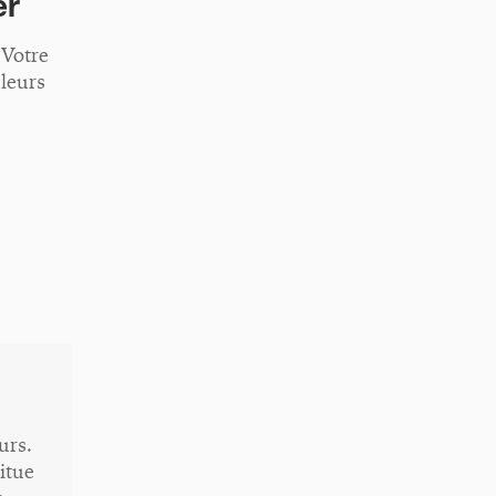
er
 Votre
 leurs
urs.
itue