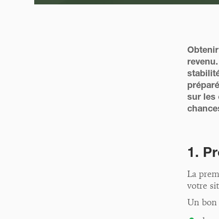
Obtenir
revenu.
stabili
préparé
sur les
chances
1. Pr
La prem
votre si
Un bon 