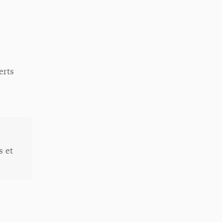
erts
s et