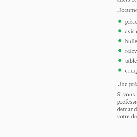
Documen
pièce
avis
bulle
rele
tabl
comp
Une prép
Si vous 
professi
demandés
votre do