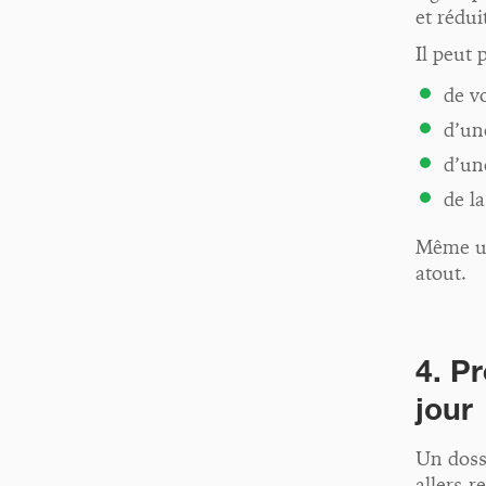
et rédui
Il peut 
de v
d’un
d’un
de l
Même un
atout.
4. Pr
jour
Un dossi
allers-r