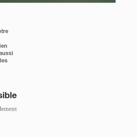
otre
ien
 aussi
les
sible
idement