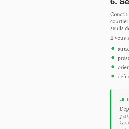
6. S
Constitu
courtier
seuils d
Il vous 
struc
prés
orien
défen
LE 
Depu
part
Grâc