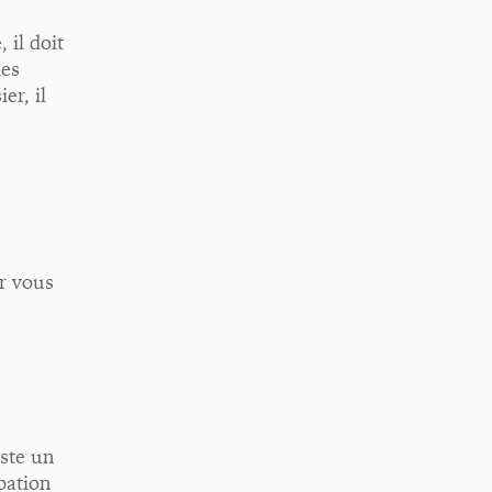
 il doit
des
er, il
ur vous
este un
ipation