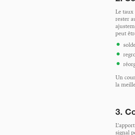
Le taux 
rester 
ajusteme
peut êtr
solde
regr
réor
Un court
la meill
3. C
L’apport
signal p