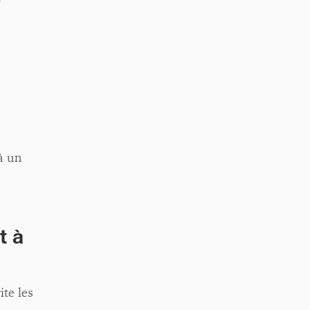
à un
t à
ite les