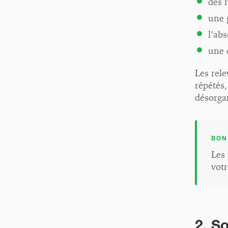
des r
une 
l’ab
une 
Les rel
répétés
désorgan
BON
Les 
votr
2. S