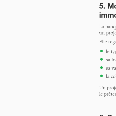
5. M
immo
La banq
un proje
Elle reg
le ty
sa lo
sa v
la co
Un proje
le prête