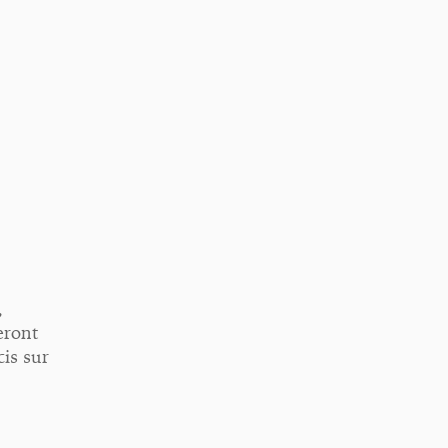
,
eront
cis sur