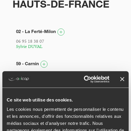
HAUTS-DE-FRANCE
02 - La Ferté-Milon
06 95 18 38 07
Sylvie DUVAL
59 - Carnin
07 81 45 25 09
Jean-Baptiste DRANCOURT
59 - Haubourdin
Ce site web utilise des cookies.
06 59 86 63 96
Les cookies nous permettent de personnaliser le contenu
Anthony OBIN
et les annonces, d'offrir des fonctionnalités relatives aux
médias sociaux et d'analyser notre trafic. Nous
59 - Lille • Bois Blancs
partageons également des informations sur l'utilisation de