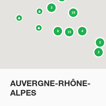
3
19
8
4
15
2
2
AUVERGNE-RHÔNE-
ALPES